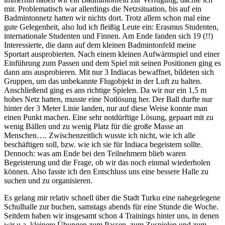
mir. Problematisch war allerdings die Netzsituation, bis auf ein
Badmintonnetz hatten wir nichts dort. Trotz allem schon mal eine
gute Gelegenheit, also lud ich fleißig Leute ein: Erasmus Studenten,
internationale Studenten und Finnen. Am Ende fanden sich 19 (!!)
Interessierte, die dann auf dem kleinen Badmintonfeld meine
Sportart ausprobierten. Nach einem kleinen Aufwärmspiel und einer
Einführung zum Passen und dem Spiel mit seinen Positionen ging es
dann ans ausprobieren. Mit nur 3 Indiacas bewaffnet, bildeten sich
Gruppen, um das unbekannte Flugobjekt in der Luft zu halten.
Anschließend ging es ans richtige Spielen. Da wir nur ein 1,5 m
hohes Netz hatten, musste eine Notlösung her. Der Ball durfte nur
hinter der 3 Meter Linie landen, nur auf diese Weise konnte man
einen Punkt machen. Eine sehr notdürftige Lösung, gepaart mit zu
wenig Bällen und zu wenig Platz für die große Masse an
Menschen…. Zwischenzeitlich wusste ich nicht, wie ich alle
beschäftigen soll, bzw. wie ich sie für Indiaca begeistern sollte.
Dennoch: was am Ende bei den Teilnehmern blieb waren
Begeisterung und die Frage, ob wir das noch einmal wiederholen
können. Also fasste ich den Entschluss uns eine bessere Halle zu
suchen und zu organisieren.
Es gelang mir relativ schnell über die Stadt Turku eine nahegelegene
Schulhalle zur buchen, samstags abends für eine Stunde die Woche.
Seitdem haben wir insgesamt schon 4 Trainings hinter uns, in denen
wir u.a. kleinere Übungen zum Passen, zum Zuspielen und zum