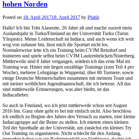
hohen Norden
Posted on
18. April 2017
18. April 2017
by
Pfahli
Hallo! Ich bin Tobi Alasentie, 26 Jahre alt und mache zurzeit mein
Auslandsjahr in Turku/Finnland an der Universität Turku (Turun
Yliopisto). Meine Leidenschaft ist Indiaca, und auch wenn ich weit
weg von zuhause bin, lässt mich die Sportart nicht los.
Normalerweise leite ich ein Training beim CVJM Betzdorf und
trainieren und spiele selbst beim CVJM Lautzenbrücken/Nisterberg.
Mittlerweile sind 8 Jahre vergangen, seitdem ich das erste Mal im
Training war. Hinter mir liegen unzählige Trainings (zum Teil 4 pro
Woche), mehrere Lehrgänge in Wuppertal, über 80 Turniere, sowie
einige Deutsche Meisterschaften zusammen mit meinem Team und
mit meiner weiblichen Jugendmannschaft, die ich betreue. All das
sind mittlerweile Erinnerungen, was aber bleibt, ist das
Indiacafieber.
So auch in Finnland, wo ich jetzt mittlerweile schon seit August
2016 bin. Ganz ohne geht es bei mir einfach nicht. Also beschloss
ich endlich zu Beginn des Jahres den Versuch zu starten, eine kleine
Indiacagruppe auf die Beine zu stellen. Ich mietete einen kleinen
Teil der Sporthalle an der Universität, um zunächst ein kleines Try
Out Training zu organisieren. Nicht schlecht für den Anfang,
immerhin haben wir ein Badmintonfeld zur Verfügung, dachte ich