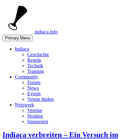
indiaca.info
Primary Menu
Indiaca
Geschichte
Regeln
Technik
Training
Community
Forum
News
Events
Verein finden
Netzwerk
Vereine
Hosting
Sponsoren
Indiaca verbreiten – Ein Versuch im