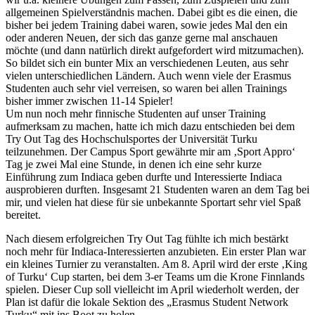
allgemeinen Spielverständnis machen. Dabei gibt es die einen, die
bisher bei jedem Training dabei waren, sowie jedes Mal den ein
oder anderen Neuen, der sich das ganze gerne mal anschauen
möchte (und dann natürlich direkt aufgefordert wird mitzumachen).
So bildet sich ein bunter Mix an verschiedenen Leuten, aus sehr
vielen unterschiedlichen Ländern. Auch wenn viele der Erasmus
Studenten auch sehr viel verreisen, so waren bei allen Trainings
bisher immer zwischen 11-14 Spieler!
Um nun noch mehr finnische Studenten auf unser Training
aufmerksam zu machen, hatte ich mich dazu entschieden bei dem
Try Out Tag des Hochschulsportes der Universität Turku
teilzunehmen. Der Campus Sport gewährte mir am ‚Sport Appro‘
Tag je zwei Mal eine Stunde, in denen ich eine sehr kurze
Einführung zum Indiaca geben durfte und Interessierte Indiaca
ausprobieren durften. Insgesamt 21 Studenten waren an dem Tag bei
mir, und vielen hat diese für sie unbekannte Sportart sehr viel Spaß
bereitet.
Nach diesem erfolgreichen Try Out Tag fühlte ich mich bestärkt
noch mehr für Indiaca-Interessierten anzubieten. Ein erster Plan war
ein kleines Turnier zu veranstalten. Am 8. April wird der erste ‚King
of Turku‘ Cup starten, bei dem 3-er Teams um die Krone Finnlands
spielen. Dieser Cup soll vielleicht im April wiederholt werden, der
Plan ist dafür die lokale Sektion des „Erasmus Student Network
Turku“ mit ins Boot zu holen.