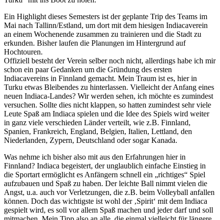
Ein Highlight dieses Semesters ist der geplante Trip des Teams im
Mai nach Tallinn/Estland, um dort mit dem hiesigen Indiacaverein
an einem Wochenende zusammen zu trainieren und die Stadt zu
erkunden. Bisher laufen die Planungen im Hintergrund auf
Hochtouren.
Offiziell besteht der Verein selber noch nicht, allerdings habe ich mir
schon ein paar Gedanken um die Gründung des ersten
Indiacavereins in Finnland gemacht. Mein Traum ist es, hier in
Turku etwas Bleibendes zu hinterlassen. Vielleicht der Anfang eines
neuen Indiaca-Landes? Wir werden sehen, ich möchte es zumindest
versuchen. Sollte dies nicht klappen, so hatten zumindest sehr viele
Leute Spaß am Indiaca spielen und die Idee des Spiels wird weiter
in ganz viele verschieden Länder verteilt, wie z.B. Finnland,
Spanien, Frankreich, England, Belgien, Italien, Lettland, den
Niederlanden, Zypern, Deutschland oder sogar Kanada.
Was nehme ich bisher also mit aus den Erfahrungen hier in
Finnland? Indiaca begeistert, der unglaublich einfache Einstieg in
die Sportart ermöglicht es Anfängern schnell ein „richtiges“ Spiel
aufzubauen und Spaß zu haben. Der leichte Ball nimmt vielen die
Angst, u.a. auch vor Verletzungen, die z.B. beim Volleyball anfallen
können. Doch das wichtigste ist wohl der ‚Spirit‘ mit dem Indiaca
gespielt wird, es soll vor allem Spaß machen und jeder darf und soll
mitmachen. Mein Tipp also an alle, die einmal vielleicht für längere